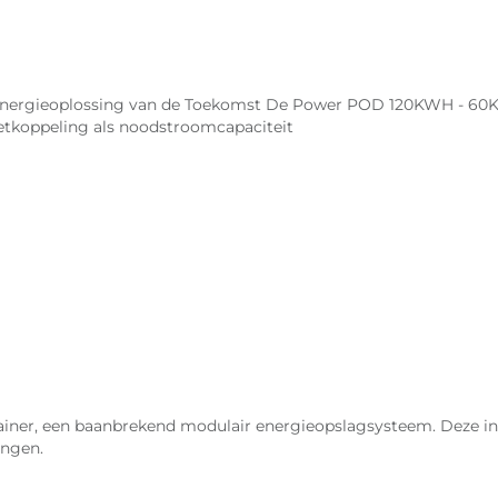
ergieoplossing van de Toekomst De Power POD 120KWH - 60KW 
etkoppeling als noodstroomcapaciteit
ner, een baanbrekend modulair energieopslagsysteem. Deze in
ingen.