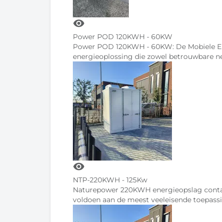
visibility
Power POD 120KWH - 60KW
Power POD 120KWH - 60KW: De Mobiele En
energieoplossing die zowel betrouwbare n
visibility
NTP-220KWH - 125Kw
Naturepower 220KWH energieopslag contai
voldoen aan de meest veeleisende toepass