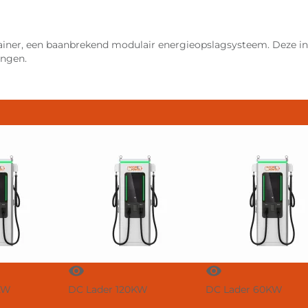
ner, een baanbrekend modulair energieopslagsysteem. Deze in
ingen.
visibility
visibility
KW
DC Lader 120KW
DC Lader 60KW