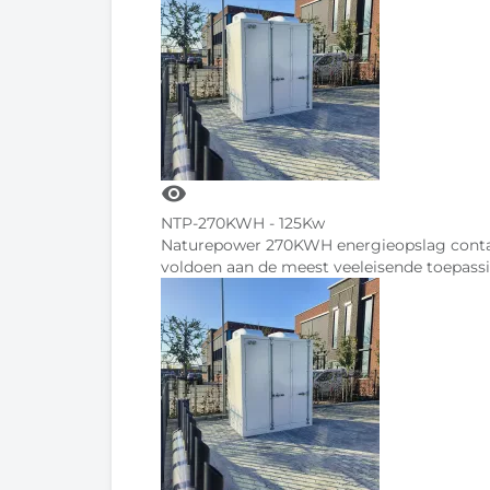
visibility
NTP-270KWH - 125Kw
Naturepower 270KWH energieopslag contai
voldoen aan de meest veeleisende toepass