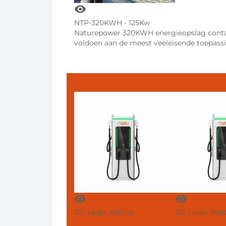
visibility
NTP-320KWH - 125Kw
Naturepower 320KWH energieopslag contai
voldoen aan de meest veeleisende toepass
visibility
visibility
DC Lader 240KW
DC Lader 180